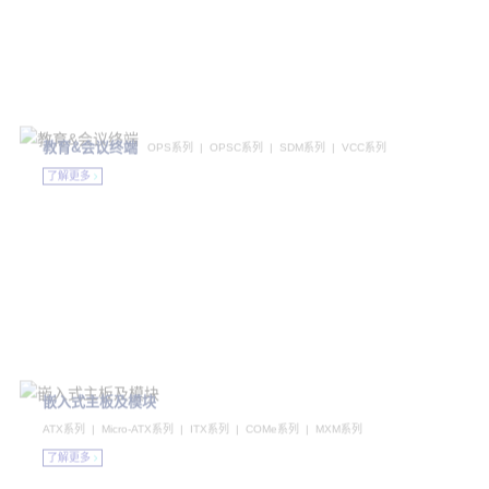
教育&会议终端
OPS系列 | OPSC系列 | SDM系列 | VCC系列
企业愿景
了解更多
携全球伙伴，铸行业标杆
链接万物，智启未来，创无限可能
Partner Globally, Benchmark The Industry
Connect Everything, Empower Future Possibilities
嵌入式主板及模块
ATX系列 | Micro-ATX系列 | ITX系列 | COMe系列 | MXM系列
了解更多