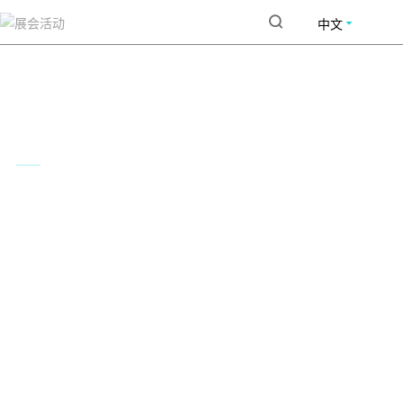
中文
首页
展会活动
产品中心
WAIC 2026
行业方案
2026世界人工智能大会
暨人工智能全球治理高级别会议
The World Artificial Intelligence
集团介绍
Conference
新闻资讯
上海 世博展览馆 7月17日-20日
联系我们