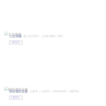
赋能边缘智算
工业电脑
嵌入式工控机 | 工业显示触控一体机
了解更多
Empowering The Intelligent Edge
网安通信设备
1U系列 | 2U系列 | SDWAN系列 | 信创平台
了解更多