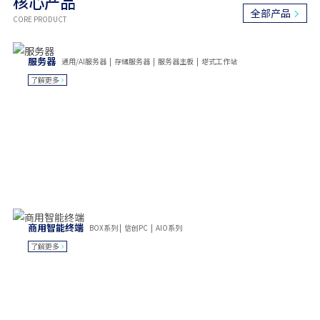
核心产品
全部产品
CORE PRODUCT
服务器
通用/AI服务器 | 存储服务器 | 服务器主板 | 塔式工作站
了解更多
携全球伙伴，铸行业标杆
商用智能终端
BOX系列 | 信创PC | AIO系列
链接万物，智启未来，创无限可能
了解更多
Partner Globally, Benchmark The Industry
Connect Everything, Empower Future Possibilities