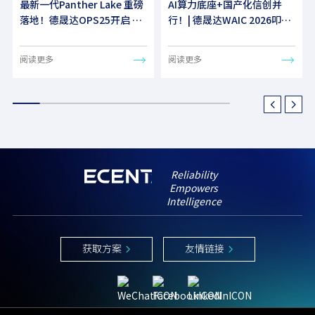
最新一代Panther Lake 重磅
AI算力底座+国产化信创并
落地！德晟达OPS25开启 AI
行！| 德晟达WAIC 2026叩响
嵌入式计算新纪元
“智能伙伴”时代之门
阅读更多
阅读更多
Reliability
Empowers
Intelligence
获取方案
友情链接