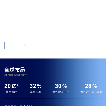
企业愿景：
为推动社会各行业的数字化、网络化和智能化发展不断进取，力争
成为全球领先的综合嵌入式系统方案商。
13
80
260
40
%
+
w+
年
深耕行业
上市品牌客户
研发专家团队
月最大产能
了解更多
全球布局
GLOBAL FOOTPRINT
20
32
30
28
亿
%
%
%
+
集团营收
年增长率
海外营收占比
海外近三年CAGR