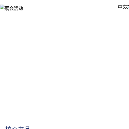
中文
首页
展会活动
产品中心
WAIC 2026
行业方案
2026世界人工智能大会
暨人工智能全球治理高级别会议
集团介绍
The World Artificial Intelligence
Conference
新闻资讯
上海 世博展览馆 7月17日-20日
联系我们